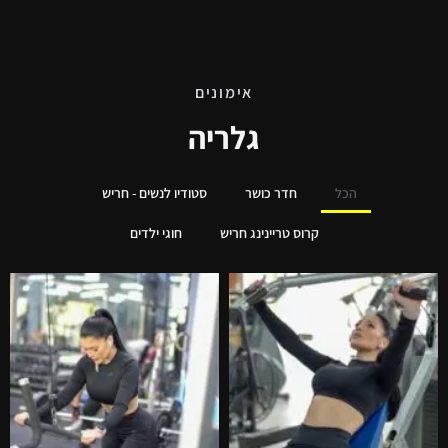
אימונים
גלריה
הכל
חדר כושר
סטודיו לנשים - חריש
קרוס טריינינג חריש
חוגי ילדים