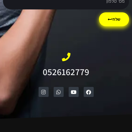
שלחי
0526162779